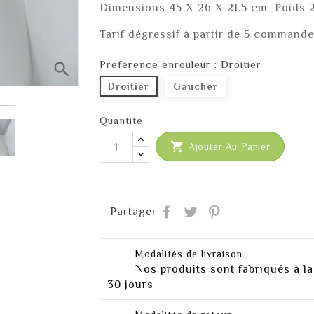
Dimensions 45 X 26 X 21.5 cm Poids 
Tarif dégressif à partir de 5 command
Préférence enrouleur : Droitier
search
Droitier
Gaucher
Quantité

Ajouter Au Panier
Partager
Tweet
Pinterest
Partager
Modalités de livraison
Nos produits sont fabriqués à la
30 jours