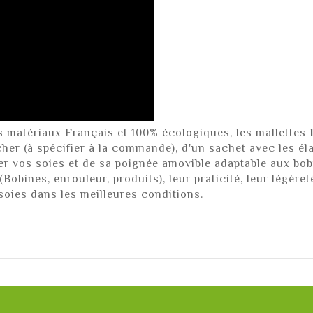
s matériaux Français et 100% écologiques, les mallettes
her (à spécifier à la commande), d'un sachet avec les éla
ter vos soies et de sa poignée amovible adaptable aux bo
obines, enrouleur, produits), leur praticité, leur légèret
soies dans les meilleures conditions.