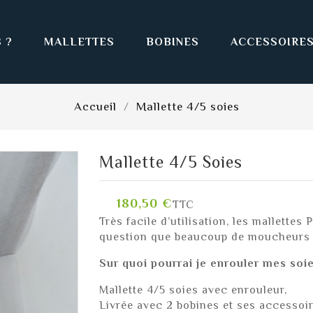
 ?
MALLETTES
BOBINES
ACCESSOIRES
Accueil
Mallette 4/5 soies
Mallette 4/5 Soies
180,50 €
TTC
Très facile d’utilisation, les mallette
question que beaucoup de moucheurs
Sur quoi pourrai je enrouler mes soie
Mallette 4/5 soies avec enrouleur,
Livrée avec 2 bobines et ses accessoi